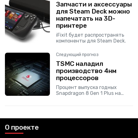
Запчасти и аксессуары
для Steam Deck можно
напечатать на 3D-
принтере
iFixit будет распространять
компоненты для Steam Deck.
Следующий прогноз
TSMC наладил
производство 4нм
процессоров
Процент выпуска годных
Snapdragon 8 Gen 1 Plus на
техпроцессе TSMC 4 нм
намного превосходит Samsung
4 нм.
О проекте