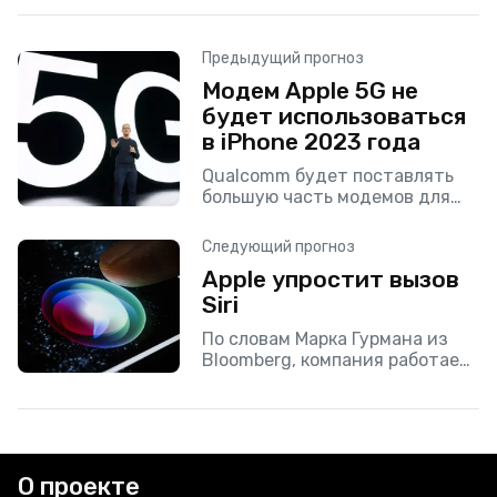
Предыдущий прогноз
Модем Apple 5G не
будет использоваться
в iPhone 2023 года
Qualcomm будет поставлять
большую часть модемов для
айфонов следующего
поколения.
Следующий прогноз
Apple упростит вызов
Siri
По словам Марка Гурмана из
Bloomberg, компания работает
над тем, чтобы упростить
взаимодействие
пользователей с Siri.
Сообщается, что последние
несколько месяцев компания
О проекте
обучала цифрового помощника