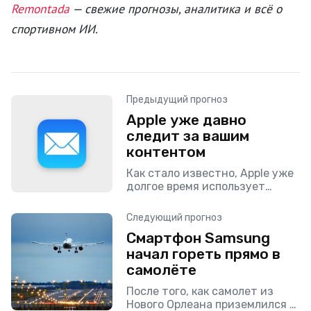
Remontada
— свежие прогнозы, аналитика и всё о
спортивном ИИ.
Предыдущий прогноз
Apple уже давно
следит за вашим
контентом
Как стало известно, Apple уже
долгое время использует
систему отслеживания
запрещенного контента, о
Следующий прогноз
которой компания рассказала
Смартфон Samsung
лишь недавно. Компания
начал гореть прямо в
уточнила, что уже с 2019 года
самолёте
После того, как самолет из
Нового Орлеана приземлился в