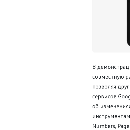
В демонстраци
совместную р
позволяя дру
сервисов Goog
об изменения
инструментам
Numbers, Page