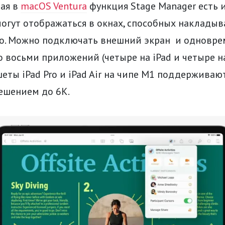
ая в
macOS Ventura
функция Stage Manager есть и
огут отображаться в окнах, способных накладыв
го. Можно подключать внешний экран и одновр
о восьми приложений (четыре на iPad и четыре 
шеты iPad Pro и iPad Air на чипе M1 поддерживаю
ешением до 6K.