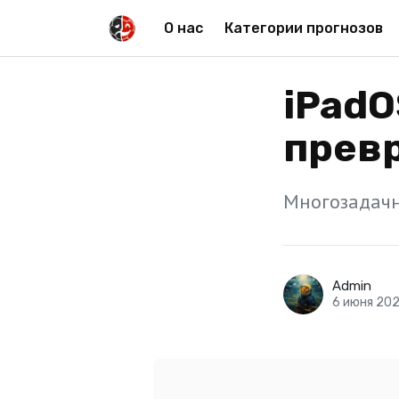
О нас
Категории прогнозов
iPadO
превр
Многозадачн
Admin
6 июня 20