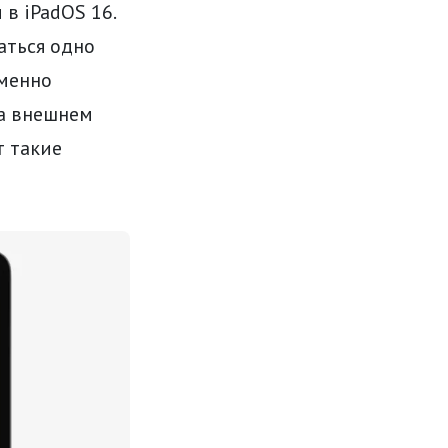
 в iPadOS 16.
аться одно
еменно
на внешнем
т такие