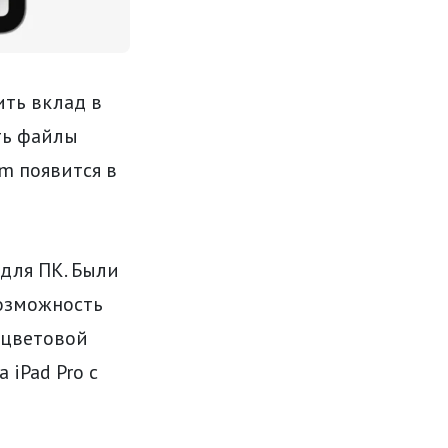
ить вклад в
ть файлы
rm появится в
для ПК. Были
возможность
 цветовой
 iPad Pro с