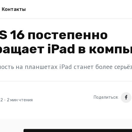
Контакты
S 16 постепенно
ащает iPad в комп
ость на планшетах iPad станет более серьё
Поделиться:
22
•
2 мин чтения