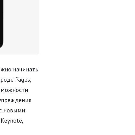
ожно начинать
роде Pages,
озможности
дупреждения
 с новыми
Keynote,