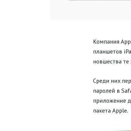
Компания App
планшетов iPa
новшества те 
Среди них пе
паролей в Saf
приложение д
пакета Apple.