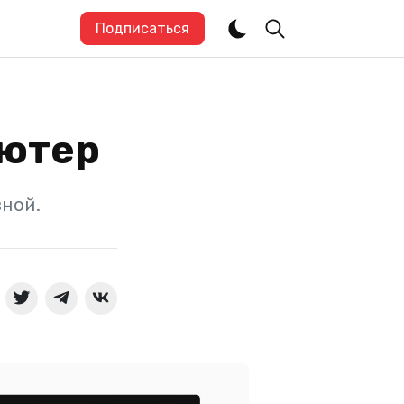
Подписаться
ьютер
зной.