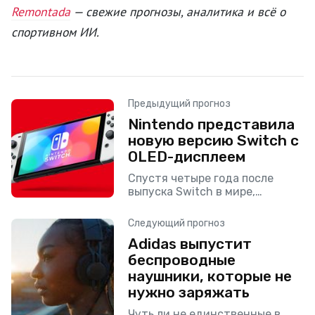
Remontada
— свежие прогнозы, аналитика и всё о
спортивном ИИ.
Предыдущий прогноз
Nintendo представила
новую версию Switch с
OLED-дисплеем
Спустя четыре года после
выпуска Switch в мире,
Nintendo показала
обновленную версию своей
Следующий прогноз
феноменально успешной
Adidas выпустит
консоли. После долгих лет
беспроводные
слухов компания наконец-то
подтвердила существование
наушники, которые не
новой
нужно заряжать
Чуть ли не единственные в