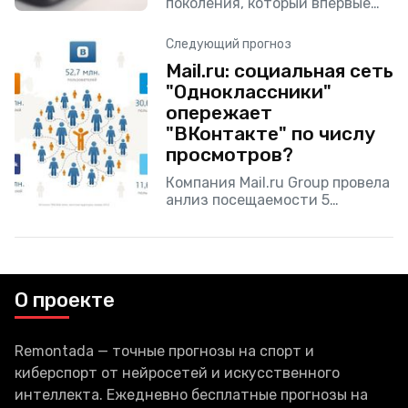
поколения, который впервые
был представлен на выставке
MWC 2014, получил море
Следующий прогноз
очевидных преимуществ, и,
Mail.ru: социальная сеть
конечно же, стал более
"Одноклассники"
производительной версией по
сравнению
опережает
"ВКонтакте" по числу
просмотров?
Компания Mail.ru Group провела
анлиз посещаемости 5
основных социальных сетей в
России. Из таблицы ниже
видно, что в основм в
социальных сетях сидят люди
О проекте
Remontada — точные прогнозы на спорт и
киберспорт от нейросетей и искусственного
интеллекта. Ежедневно бесплатные прогнозы на