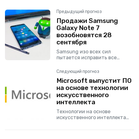
Предыдущий прогноз
Продажи Samsung
Galaxy Note 7
возобновятся 28
сентября
Samsung изо всех сил
пытается исправить все
потенциальные неисправности
Galaxy Note 7, которые
Следующий прогноз
возникли после продажи
Microsoft выпустит ПО
первой партии. А именно: у
на основе технологии
многих пользователей данного
смартфона
искусственного
интеллекта
Технологии на основе
искусственного интеллекта
интересуют сегодня все
ведущие IT компании.
Разработками в этой сфере