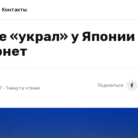
Контакты
e «украл» у Японии
рнет
Поделиться:
7
•
1 минута чтения