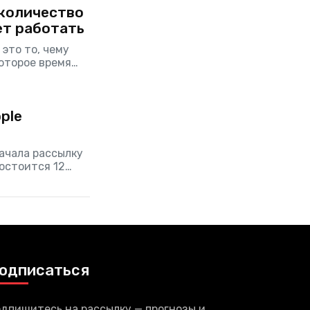
 количество
ет работать
это то, чему
оторое время
авила последнюю
ple
начала рассылку
остоится 12
ой статье вы
одписаться
дпишитесь на рассылку — прогнозы и