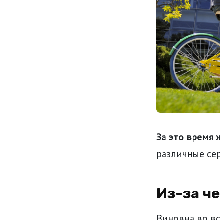
За это время 
различные сер
Из-за ч
Виновна во вс