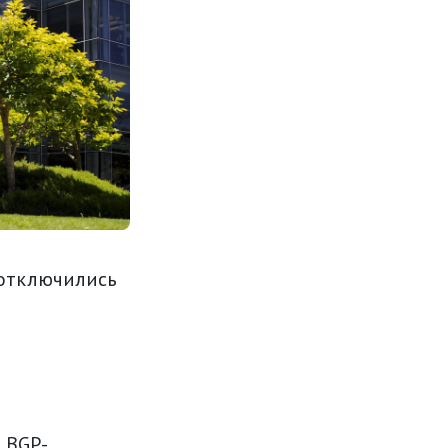
 отключились
 BGP-