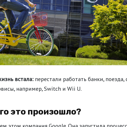
жизнь встала:
перестали работать банки, поезда,
висы, например, Switch и Wii U.
его это произошло?
ем этом компания Google. Она запустила процесс