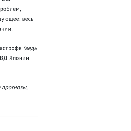
проблем,
дующее: весь
ании.
тастрофе
(ведь
МВД Японии
 прогнозы,