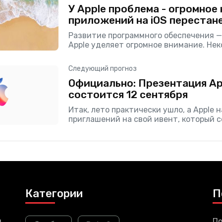
У Apple проблема - огромное
приложений на iOS перестан
Развитие программного обеспечения — 
Apple уделяет огромное внимание. Нек
назад компания из Купертино предст
версию iOS, но похоже на то, что
Следующий прогноз
Официально: Презентация Ap
состоится 12 сентября
Итак, лето практически ушло, а Apple 
приглашений на свой ивент, который с
сентября (удивительно, правда?). В эт
узнаете прогнозы от
Категории
П
и
По