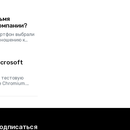
ьмя
омпании?
артфон выбрали
тношению к
ем лучше».
 стараниям
crosoft
а тестовую
е Chromium.
сборки Canary и
аждый день (или
одписаться