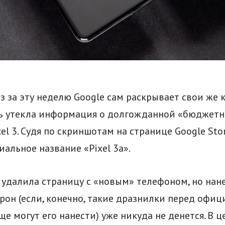
з за эту неделю Google сам раскрывает свои же 
еть утекла информация о долгожданной «бюджет
el 3. Судя по скриншотам на странице Google Sto
альное название «Pixel 3a».
 удалила страницу с «новым» телефоном, но нан
рон (если, конечно, такие дразнилки перед офи
е могут его нанести) уже никуда не денется. В ц