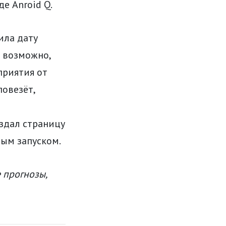
де Anroid Q.
ила дату
е возможно,
приятия от
повезёт,
оздал страницу
рым запуском.
 прогнозы,