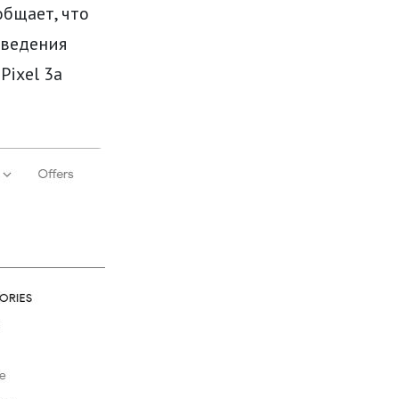
общает, что
сведения
Pixel 3a