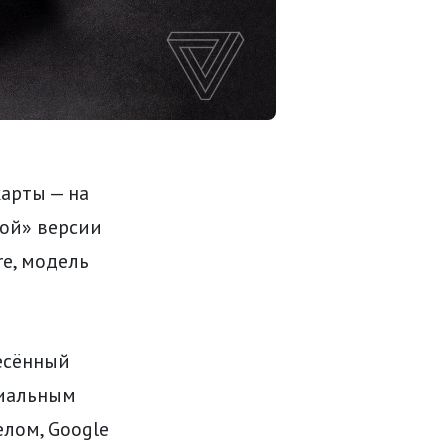
карты — на
ной» версии
re, модель
есённый
циальным
елом, Google