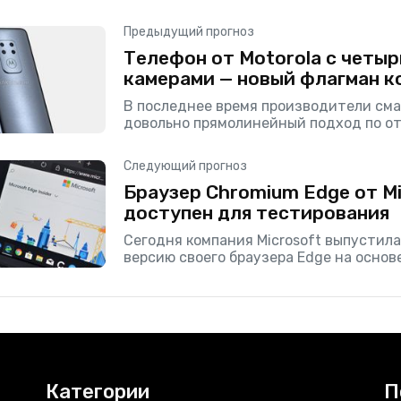
Предыдущий прогноз
Телефон от Motorola с четыр
камерами — новый флагман к
В последнее время производители см
довольно прямолинейный подход по о
камерам — называется «чем больше, т
Сегодня в сети появились (благодаря
Следующий прогноз
OnLeaks)
Браузер Chromium Edge от Mi
доступен для тестирования
Сегодня компания Microsoft выпустил
версию своего браузера Edge на основ
Корпорация предложит пользователям 
Developer, которые будет обновлять к
Категории
П