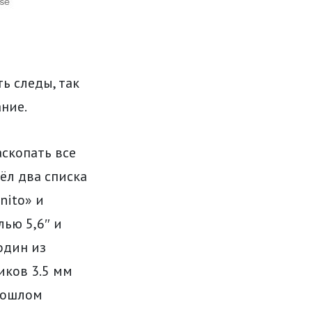
ь следы, так
ние.
аскопать все
ёл два списка
nito» и
лью 5,6″ и
один из
иков 3.5 мм
прошлом