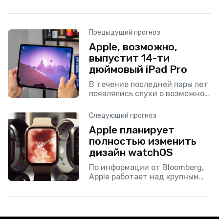
Предыдущий прогноз
Apple, возможно,
выпустит 14-ти
дюймовый iPad Pro
В течение последней пары лет
появлялись слухи о возможном
выпуске большого iPad Pro, но
мало кто знал о его размерах.
Следующий прогноз
Однако надежный источник
Apple планирует
Росс Янг
полностью изменить
дизайн watchOS
По информации от Bloomberg,
Apple работает над крупным
обновлением программного
обеспечения для watchOS.
Новый пользовательский
интерфейс будет