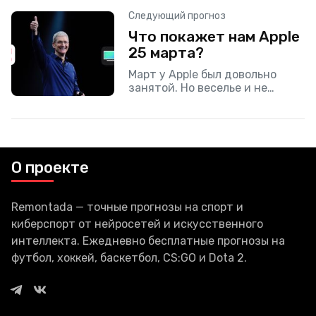
графиками. ZDNet сообщает,
Следующий прогноз
что компания выложила
Что покажет нам Apple
программу на GitHub в начале
25 марта?
марта и
Март у Apple был довольно
занятой. Но веселье и не
думает заканчиваться — 25
числа в 20:00 по Москве
компания проведёт
конференцию в театре Стива
О проекте
Remontada — точные прогнозы на спорт и
киберспорт от нейросетей и искусственного
интеллекта. Ежедневно бесплатные прогнозы на
футбол, хоккей, баскетбол, CS:GO и Dota 2.