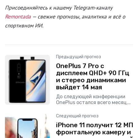
Присоединяйтесь к нашему Telegram-каналу
Remontada
— свежие прогнозы, аналитика и всё о
спортивном ИИ.
Предыдущий прогноз
OnePlus 7 Pro с
дисплеем QHD+ 90 ГГц
и стерео динамиками
выйдет 14 мая
До следующей конференции
OnePlus остался всего месяц,
но волна сливов и утечек и не
думает прекращаться. Сегодня
Следующий прогноз
мы узнали много нового о
iPhone 11 получит 12 МП
OnePlus 7 Pro,
фронтальную камеру и