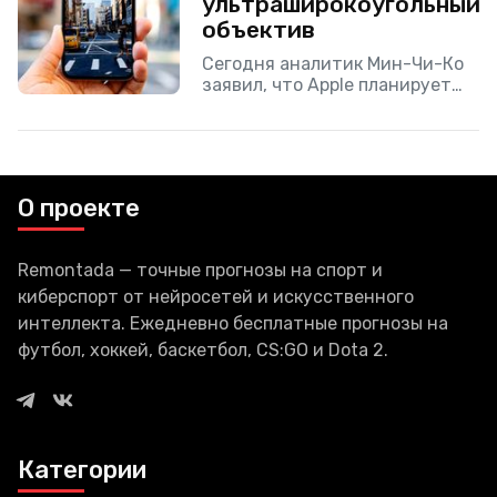
ультраширокоугольный
объектив
Сегодня аналитик Мин-Чи-Ко
заявил, что Apple планирует
обновить iPhone 11, увеличив
разрешение камер с 7 до 12 МП.
Кроме того смартфоны с
дисплеем OLED 6,
О проекте
Remontada — точные прогнозы на спорт и
киберспорт от нейросетей и искусственного
интеллекта. Ежедневно бесплатные прогнозы на
футбол, хоккей, баскетбол, CS:GO и Dota 2.
Категории