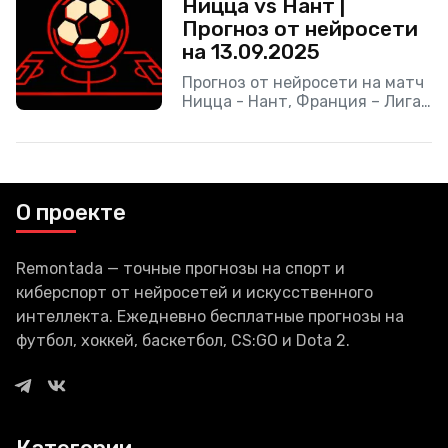
Ницца vs Нант |
Прогноз от нейросети
на 13.09.2025
Прогноз от нейросети на матч
Ницца - Нант, Франция – Лига 1
(Ligue 1) 4 тур, который
пройдет 13 сентября
О проекте
Remontada — точные прогнозы на спорт и
киберспорт от нейросетей и искусственного
интеллекта. Ежедневно бесплатные прогнозы на
футбол, хоккей, баскетбол, CS:GO и Dota 2.