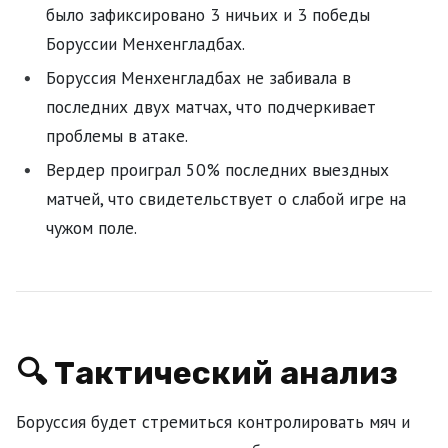
было зафиксировано 3 ничьих и 3 победы
Боруссии Менхенгладбах.
Боруссия Менхенгладбах не забивала в
последних двух матчах, что подчеркивает
проблемы в атаке.
Вердер проиграл 50% последних выездных
матчей, что свидетельствует о слабой игре на
чужом поле.
🔍 Тактический анализ
Боруссия будет стремиться контролировать мяч и