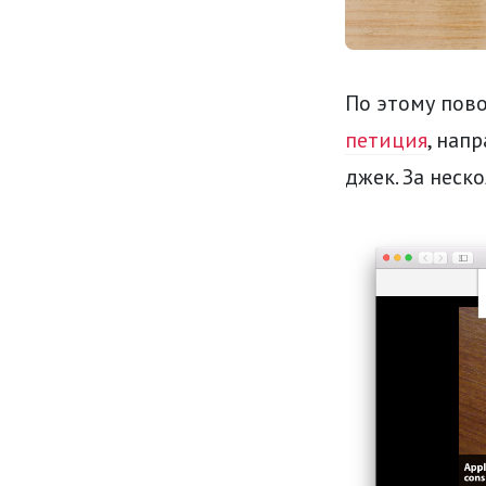
По этому пово
петиция
, нап
джек. За неск