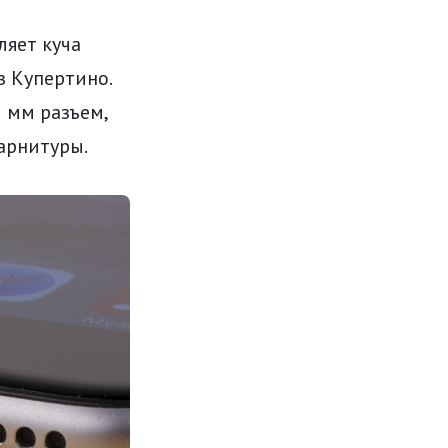
ляет куча
 Купертино.
5 мм разъем,
арнитуры.