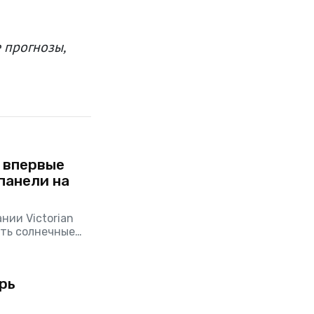
 прогнозы,
у впервые
панели на
нии Victorian
ить солнечные
принтере.
 7 лет.
рь