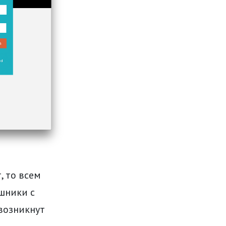
, то всем
шники с
 возникнут