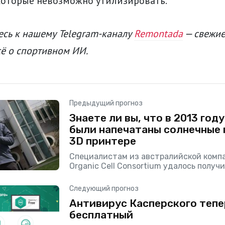
 которые невозможно утилизировать.
сь к нашему Telegram-каналу
Remontada
— свежие
сё о спортивном ИИ.
Предыдущий прогноз
Знаете ли вы, что в 2013 год
были напечатаны солнечные 
3D принтере
Специалистам из австралийской компа
Organic Cell Consortium удалось получ
батареи, которые были созданы на 3D-
Работа над этим проектом заняла более
Следующий прогноз
Антивирус Касперского тепе
бесплатный