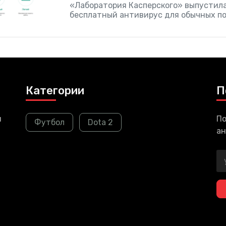
«Лаборатория Касперского» выпустил
бесплатный антивирус для обычных по
Если верить заявлениям компании, то 
продукта не повлияет на продажи ком
лицензий антивируса. Многих
Категории
П
и
По
Футбол
Dota 2
ан