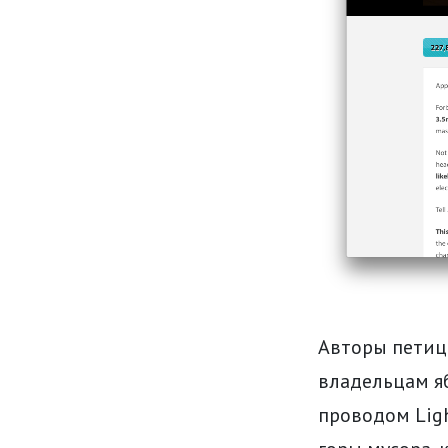
Авторы петици
владельцам я
проводом Ligh