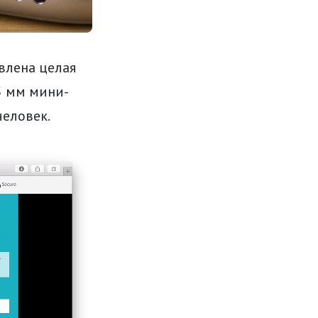
влена целая
.5 мм мини-
человек.