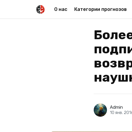
О нас
Категории прогнозов
Более
подп
возв
наушн
Admin
10 янв. 201