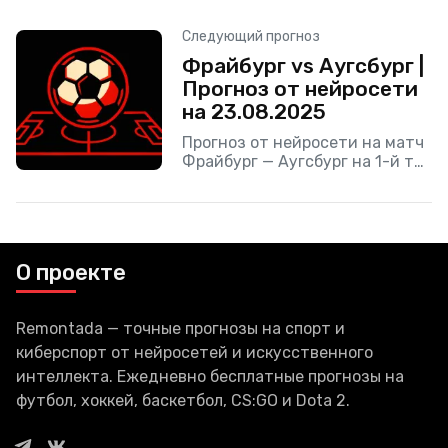
Гамбург на 1-й тур Бундеслиги
2025/26, который пройдет 24
Следующий прогноз
августа 2025.
Фрайбург vs Аугсбург |
Прогноз от нейросети
на 23.08.2025
Прогноз от нейросети на матч
Фрайбург — Аугсбург на 1-й тур
Бундеслиги 2025/26, который
пройдет 23 августа 2025.
О проекте
Remontada — точные прогнозы на спорт и
киберспорт от нейросетей и искусственного
интеллекта. Ежедневно бесплатные прогнозы на
футбол, хоккей, баскетбол, CS:GO и Dota 2.