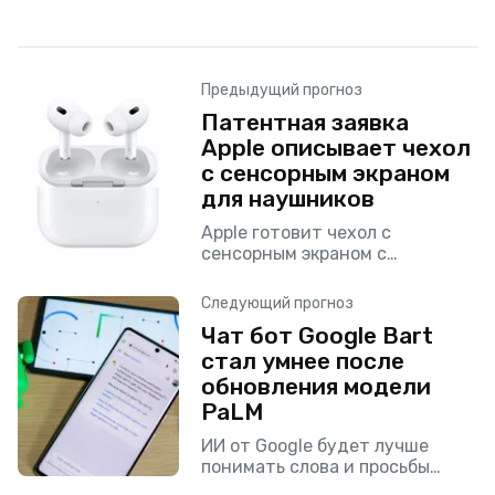
Предыдущий прогноз
Патентная заявка
Apple описывает чехол
с сенсорным экраном
для наушников
Apple готовит чехол с
сенсорным экраном с
возможностью подключать к
нему другие устройства этого
Следующий прогноз
производителя.
Чат бот Google Bart
стал умнее после
обновления модели
PaLM
ИИ от Google будет лучше
понимать слова и просьбы
пользователей.