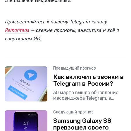
специальной микромеханики.
Присоединяйтесь к нашему Telegram-каналу
Remontada
— свежие прогнозы, аналитика и всё о
спортивном ИИ.
Предыдущий прогноз
Как включить звонки в
Telegram в России?
30 марта вышло обновление
мессенджера Telegram, в
котором появились
телефонные звонки. Однако
Следующий прогноз
данная функция пока доступна
Samsung Galaxy S8
только для жителей Западной
Европы. Но решение данной
превзошел своего