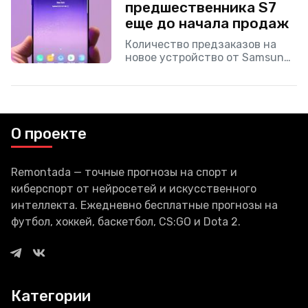
проблемы
предшественника S7
еще до начала продаж
Количество предзаказов на
новое устройство от Samsung
— Galaxy S8 уже больше, чем
было у предшественника S7.
Это сказал глава мобильного
бизнеса компании Донг Джин
Ко,
О проекте
Remontada — точные прогнозы на спорт и
киберспорт от нейросетей и искусственного
интеллекта. Ежедневно бесплатные прогнозы на
футбол, хоккей, баскетбол, CS:GO и Dota 2.
Категории