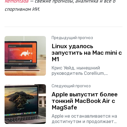
Remontada
— свежие прогнозы, аналитика и всё о
спортивном ИИ.
Предыдущий прогноз
Linux удалось
запустить на Mac mini с
M1
Крис Уейд, нынешний
руководитель Corellium,
компании, что занимается
виртуализацией программного
Следующий прогноз
обеспечения на компьютерах
Apple выпустит более
на архитектуре ARM, заявил,
тонкий MacBook Air с
что операционная система
Linux теперь готова для
MagSafe
установки
Apple не останавливается на
достигнутом и продолжает
анонсировать и выпускать