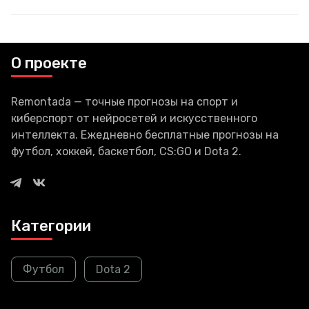
свои новые продукты. Так, в
этом году компания из
Купертино решила серьезно
обновить MacBook Air.
О проекте
Remontada — точные прогнозы на спорт и
киберспорт от нейросетей и искусственного
интеллекта. Ежедневно бесплатные прогнозы на
футбол, хоккей, баскетбол, CS:GO и Dota 2.
Категории
Футбол
Dota 2