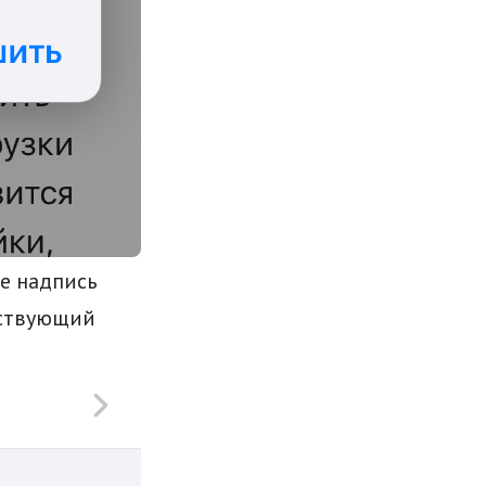
те надпись
тствующий