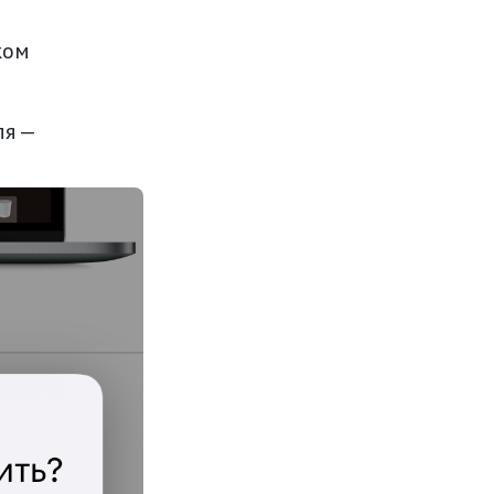
ком
ля —