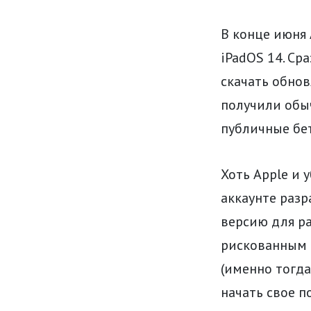
В конце июня 
iPadOS 14. С
скачать обнов
получили обы
публичные бе
Хоть Apple и 
аккаунте разр
версию для ра
рискованным ш
(именно тогд
начать свое п