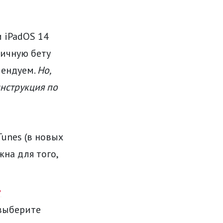
 iPadOS 14
личную бету
мендуем.
Но,
инструкция по
Tunes (в новых
жна для того,
»
 выберите