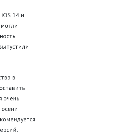
iOS 14 и
 могли
жность
 выпустили
ства в
поставить
я очень
 осени
екомендуется
версий.