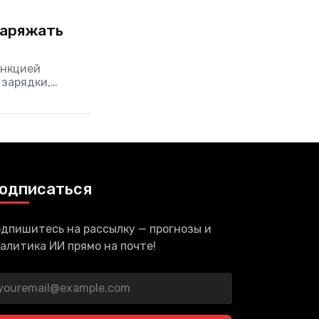
заряжать
ункцией
 зарядки,
ью смартфона
зом. Однако
одписаться
дпишитесь на рассылку — прогнозы и
алитика ИИ прямо на почте!