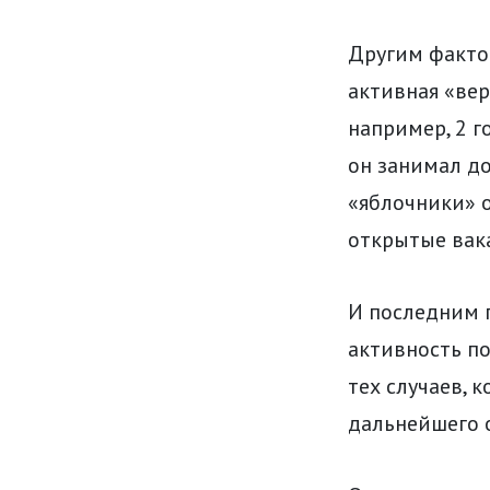
Другим факто
активная «ве
например, 2 г
он занимал д
«яблочники» о
открытые вак
И последним 
активность по
тех случаев, 
дальнейшего о