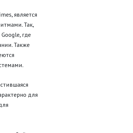
mes, является
итмами. Так,
Google, где
нии. Также
еются
стемами.
астившаяся
арактерно для
для