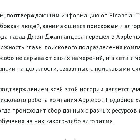
м, подтверждающим информацию от Financial Ti
рбовка» людей, занимающихся поисковыми алгор
ода назад Джон Джаннандреа перешел в Apple из 
олжность главы поискового подразделения компа
собо не скрывают своих намерений, и в сети им
ансии на должности, связанные с поисковыми си
подтверждением всей этой истории является уч
искового робота компания Applebot. Подобное х
когда происходит сбор данных с разных ресурсов 
бучения на них какого-либо алгоритма.