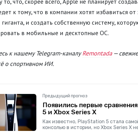
 то, что, скорее всего, Apple не планирует созда
ведет к тому, что в компании хотят избавиться о
 гиганта, и создать собственную систему, котор
ировать в мобильные и десктопные ОС.
сь к нашему Telegram-каналу
Remontada
— свежие
сё о спортивном ИИ.
Предыдущий прогноз
Появились первые сравнения 
5 и Xbox Series X
Как известно, PlayStation 5 стала сам
консолью в истории, но Xbox Series X н
уступает ей в размерах.