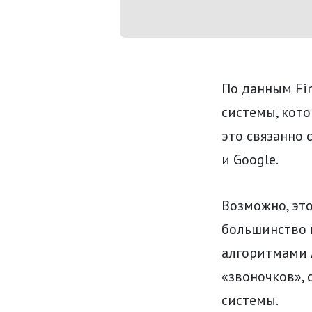
По данным Fin
системы, кото
это связанно
и Google.
Возможно, это
большинство 
алгоритмами Ap
«звоночков»,
системы.