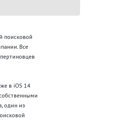
ой поисковой
пании. Все
упертиновцев
же в iOS 14
 собственными
з, один из
поисковой