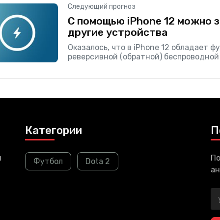
Следующий прогноз
С помощью iPhone 12 можно 
другие устройства
Оказалось, что в iPhone 12 обладает ф
реверсивной (обратной) беспроводной
которая позволяет заряжать с помощ
другие устройства беспроводным обра
Apple особо не
Категории
П
и
По
Футбол
Dota 2
ан