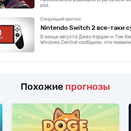
раз.
Следующий прогноз
Nintendo Switch 2 все-таки 
В конце августа Джез Корден и Том Х
Windows Central сообщили, что появили
что новое поколение Nintendo Switch 
продемонстрировано в
Похожие
прогнозы