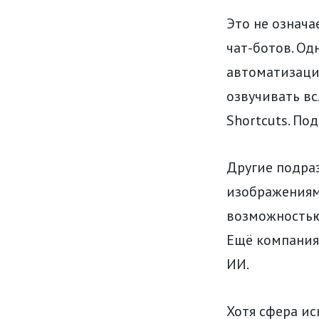
Это не означа
чат-ботов. Од
автоматизаци
озвучивать вс
Shortcuts. По
Другие подра
изображениям
возможностью
Ещё компания
ИИ.
Хотя сфера ис