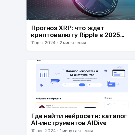
Прогноз XRP: что ждет
криптовалюту Ripple в 2025
году
11 дек. 2024
•
2 мин чтения
Где найти нейросети: каталог
AI-инструментов AIDive
10 авг. 2024
•
1 минута чтения