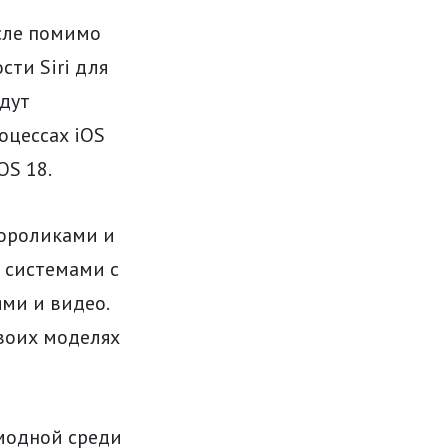
исле помимо
сти Siri для
дут
оцессах iOS
OS 18.
ороликами и
 системами с
ми и видео.
воих моделях
 модной среди