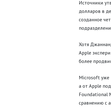
Источники ут
долларов в де
созданное че
подразделени
Хотя Джаннанд
Apple экспери
более продвин
Microsoft уже
а от Apple по
Foundational 
сравнению с 