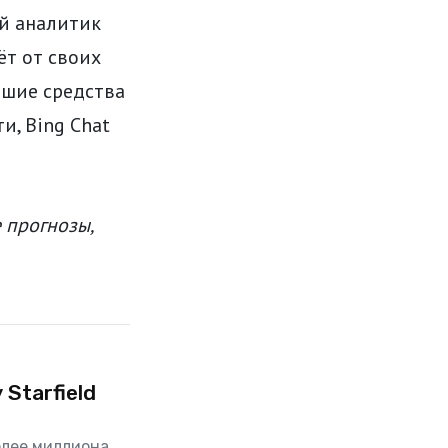
ый аналитик
ёт от своих
ьшие средства
и, Bing Chat
 прогнозы,
Starfield
олее миллиона