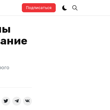
Подписаться
ны
дание
рого