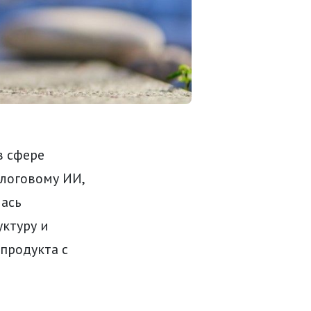
в сфере
алоговому ИИ,
лась
уктуру и
 продукта с