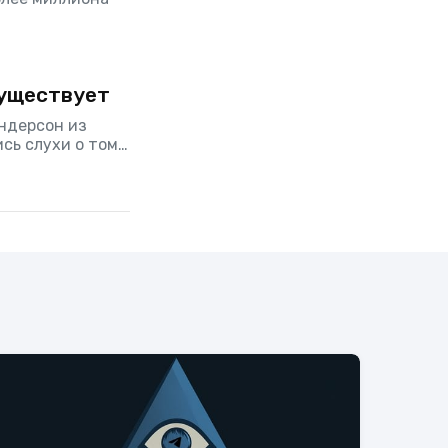
существует
ендерсон из
сь слухи о том,
было