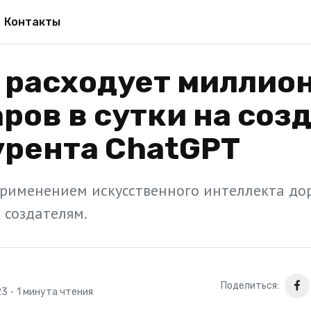
Контакты
 расходует миллио
ров в сутки на соз
урента ChatGPT
применением искусственного интеллекта до
 создателям.
Поделиться:
23
•
1 минута чтения