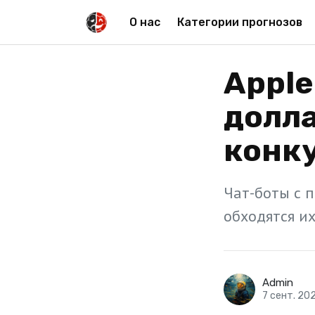
О нас
Категории прогнозов
Apple
долла
конк
Чат-боты с 
обходятся их
Admin
7 сент. 20