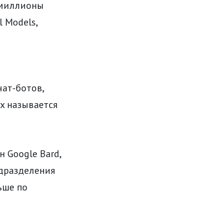
 миллионы
 Models,
ат-ботов,
x называется
н Google Bard,
одразделения
ьше по