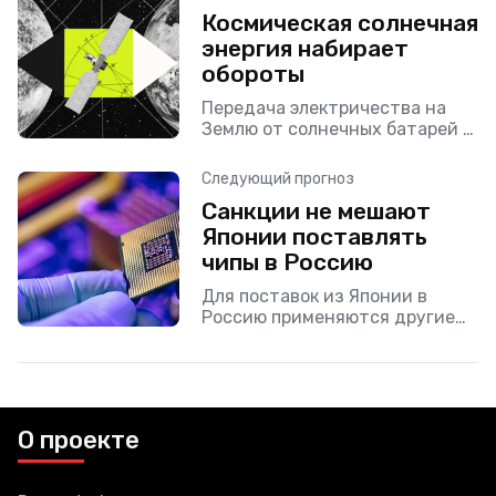
Космическая солнечная
энергия набирает
обороты
Передача электричества на
Землю от солнечных батарей в
космосе была мечтой в области
чистой энергии на протяжении
Следующий прогноз
десятилетий. Несмотря на то,
Санкции не мешают
что технологиям еще
Японии поставлять
предстоит
чипы в Россию
Для поставок из Японии в
Россию применяются другие
страны, в первую очередь
Китай.
О проекте