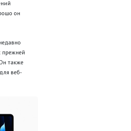
ений
рошо он
 недавно
с прежней
 Он также
для веб-