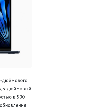
15-дюймового
 15,3-дюймовый
остью в 500
ы обновления