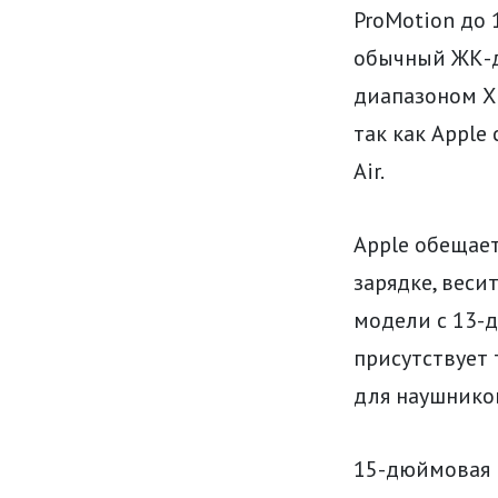
ProMotion до 
обычный ЖК-д
диапазоном XD
так как Apple
Air.
Apple обещает
зарядке, веси
модели с 13-д
присутствует 
для наушников
15-дюймовая м