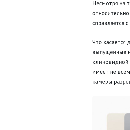
Несмотря на т
относительно 
справляется с
Что касается 
выпущенные но
клиновидной ф
имеет не все
камеры разре