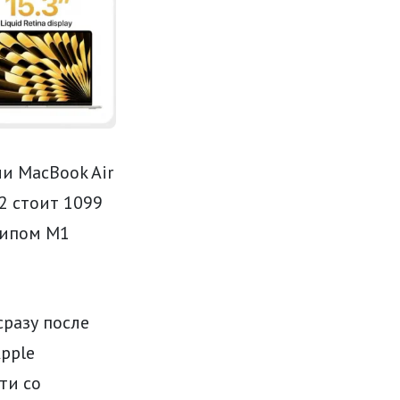
и MacBook Air
2 стоит 1099
чипом M1
сразу после
pple
ти со