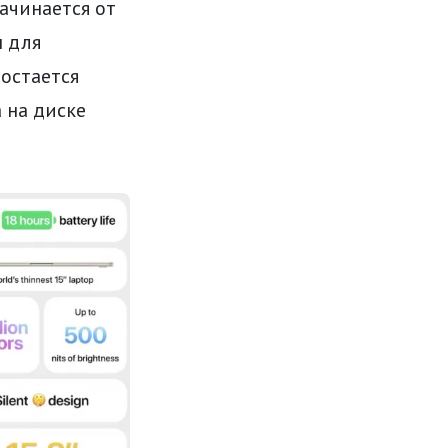
 начинается от
н для
 остается
 на диске