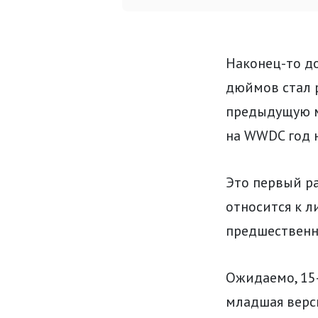
Наконец-то до
дюймов стал р
предыдущую м
на WWDC год н
Это первый ра
относится к л
предшественн
Ожидаемо, 15
младшая верси