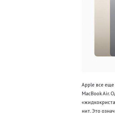
Apple все ещ
MacBook Air. 
«жидкокриста
нит. Это озна