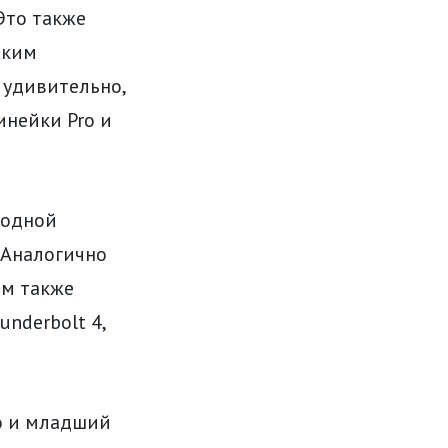
 Это также
ским
 удивительно,
инейки Pro и
 одной
. Аналогично
ем также
nderbolt 4,
то и младший