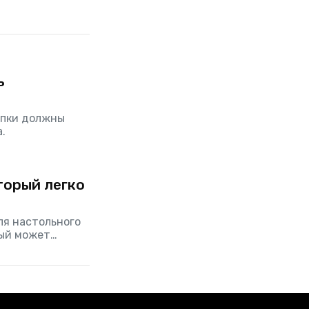
ь
опки должны
a.
оторый легко
ля настольного
рый может
имея при этом 24