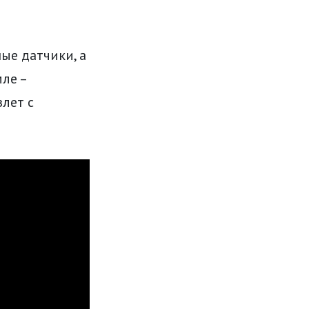
ые датчики, а
ле –
злет с