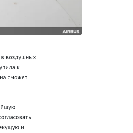
 в воздушных
упила к
она сможет
жайшую
согласовать
текущую и