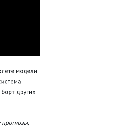
олете модели
система
 борт других
 прогнозы,