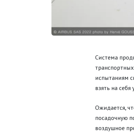
Система прод
транспортных 
испытаниям си
взять на себя
Ожидается, ч
посадочную по
воздушное про